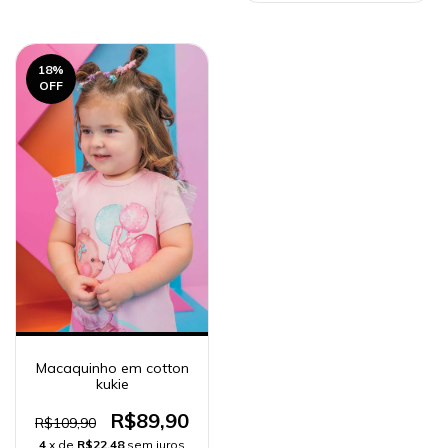
18
%
OFF
Macaquinho em cotton
kukie
R$89,90
R$109,90
4
x de
R$22,48
sem juros