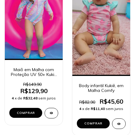
Maiô em Malha com
Proteção UV 50+ Kukiê
75554
R$149,90
Body infantil Kukiê, em
R$129,90
Malha Comfy
4
x de
R$32,48
sem juros
R$45,60
R$82,90
4
x de
R$11,40
sem juros
COMPRAR
COMPRAR