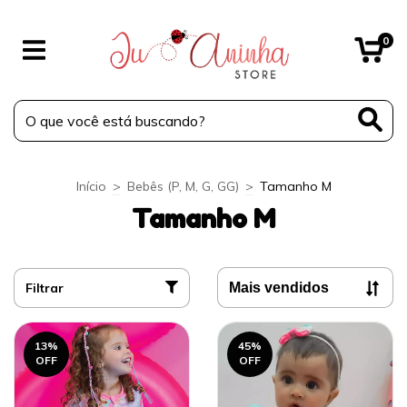
0
Início
>
Bebês (P, M, G, GG)
>
Tamanho M
Tamanho M
Filtrar
13
%
45
%
OFF
OFF