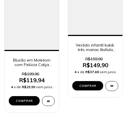
Vestido infantil kukiê,
três marias libélula
71164
R$159,90
Blusão em Moletom
R$149,90
com Pelúcia Calça
Legging em Termoskin
4
x de
R$37,48
sem juros
Kukiê Bebê Menina
R$199,90
79803
R$119,94
COMPRAR
4
x de
R$29,99
sem juros
COMPRAR