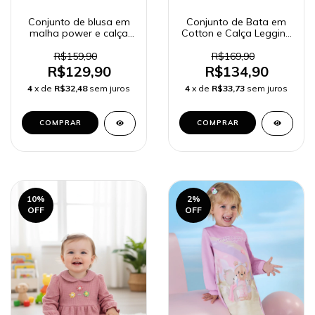
Conjunto de blusa em
Conjunto de Bata em
malha power e calça
Cotton e Calça Legging
legging em canelado
em Cotton Jeans 89879
90280
Kukiê Bebê Menina
R$159,90
R$169,90
R$129,90
R$134,90
4
x de
R$32,48
sem juros
4
x de
R$33,73
sem juros
COMPRAR
COMPRAR
10
%
2
%
OFF
OFF