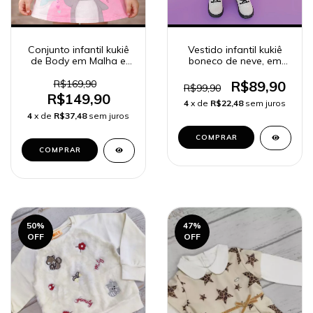
Conjunto infantil kukiê
Vestido infantil kukiê
de Body em Malha e
boneco de neve, em
Salopete em Moletom
cotton
sem Pelúcia
R$169,90
R$89,90
R$99,90
R$149,90
4
x de
R$22,48
sem juros
4
x de
R$37,48
sem juros
COMPRAR
COMPRAR
50
%
47
%
OFF
OFF