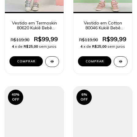
Vestido em Termoskin
Vestido em Cotton
80620 Kukiê Bebê
80046 Kukiê Bebê
Menina
Menina - Lilás
R$99,99
R$99,99
R$119,90
R$119,90
4
x de
R$25,00
sem juros
4
x de
R$25,00
sem juros
COMPRAR
COMPRAR
40
%
6
%
OFF
OFF