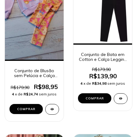
Conjunto de Bata em
Cotton e Calça Legging
em Canelado 80622
Kukiê Bebê Menina
R$179,90
Conjunto de Blusão
R$139,90
sem Pelúcia e Calça
Legging em Molecotton
4
x de
R$34,98
sem juros
81165 Kukiê Bebê
R$98,95
R$179,90
Menina
4
x de
R$24,74
sem juros
COMPRAR
COMPRAR