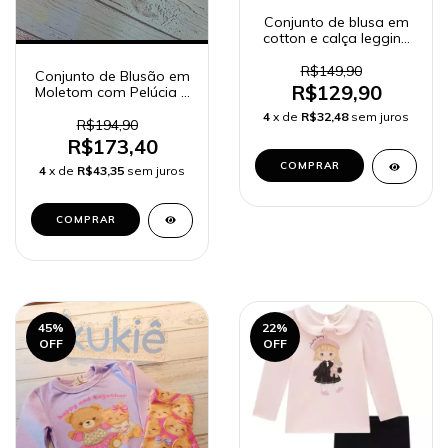
Conjunto de blusa em
cotton e calça legging
em canelado 90300
R$149,90
Conjunto de Blusão em
R$129,90
Moletom com Pelúcia e
Calça Legging em
4
x de
R$32,48
sem juros
Termoskin Peluciado
R$194,90
92202 Kukiê Bebê
R$173,40
Menina
COMPRAR
4
x de
R$43,35
sem juros
COMPRAR
45
%
22
%
OFF
OFF