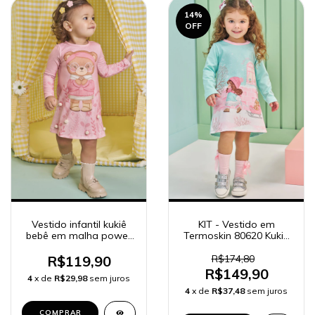
14
%
OFF
Vestido infantil kukiê
KIT - Vestido em
bebê em malha power
Termoskin 80620 Kukiê
90269
Bebê Menina + Meia
Rosa 3/4 78052
R$119,90
R$174,80
R$149,90
4
x de
R$29,98
sem juros
4
x de
R$37,48
sem juros
COMPRAR