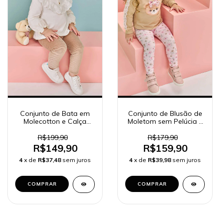
Conjunto de Bata em
Conjunto de Blusão de
Molecotton e Calça
Moletom sem Pelúcia e
Legging em Fleece
Calça Legging em
Cotelê com Elastano
Canelado Kukiê Bebê
R$199,90
R$179,90
Kukiê Bebê Menina
Menina 80347
R$149,90
R$159,90
4
x de
R$37,48
sem juros
4
x de
R$39,98
sem juros
COMPRAR
COMPRAR