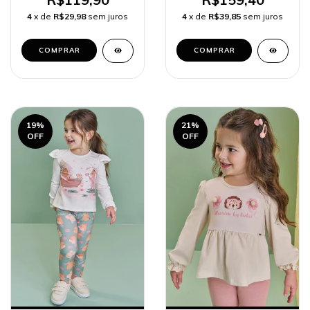
4
x de
R$29,98
sem juros
4
x de
R$39,85
sem juros
COMPRAR
COMPRAR
19
%
21
%
OFF
OFF