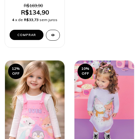
Menina
R$169,90
R$134,90
4
x de
R$33,73
sem juros
COMPRAR
12
%
10
%
OFF
OFF