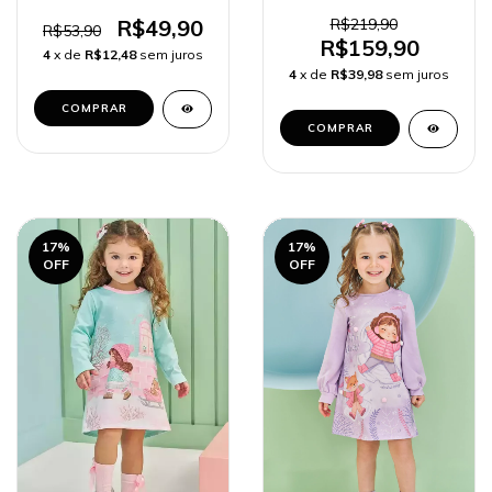
Cabos com Pelúcia
Kukiê Bebê Menina
R$49,90
R$219,90
R$53,90
R$159,90
4
x de
R$12,48
sem juros
4
x de
R$39,98
sem juros
COMPRAR
COMPRAR
17
%
17
%
OFF
OFF