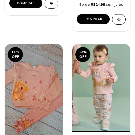
COMPRAR
4
x de
R$24,98
sem juros
COMPRAR
11
%
13
%
OFF
OFF