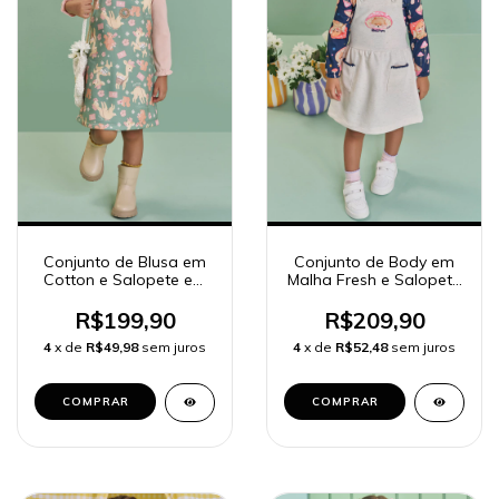
Conjunto de Blusa em
Conjunto de Body em
Cotton e Salopete em
Malha Fresh e Salopete
Moletom com Pelúcia
em Moletom Linho sem
90309 Kukiê Bebê
Pelúcia 90308 Kukiê
R$199,90
R$209,90
Menina
Bebê Menina
4
x de
R$49,98
sem juros
4
x de
R$52,48
sem juros
COMPRAR
COMPRAR