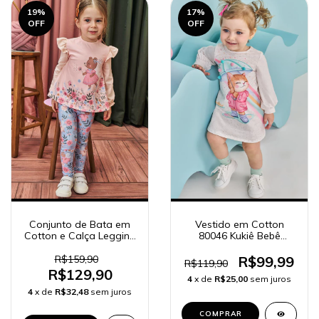
19
%
17
%
OFF
OFF
Conjunto de Bata em
Vestido em Cotton
Cotton e Calça Legging
80046 Kukiê Bebê
em Canelado Kukiê
Menina
Bebê Menina 79114
R$159,90
R$99,99
R$119,90
R$129,90
4
x de
R$25,00
sem juros
4
x de
R$32,48
sem juros
COMPRAR