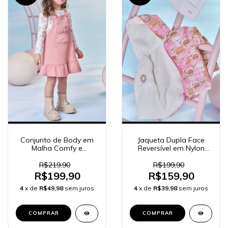
Conjunto de Body em
Jaqueta Dupla Face
Malha Comfy e
Reversível em Nylon
Salopete em Malha Big
Ergonomic e Forro em
Waffle 91883 Kukiê
Pêlo Carneirinho 90888
R$219,90
R$199,90
Bebê Menina
Kukiê Bebê Menina
R$199,90
R$159,90
4
x de
R$49,98
sem juros
4
x de
R$39,98
sem juros
COMPRAR
COMPRAR