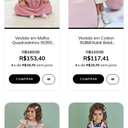
Vestido em Malha
Vestido em Cotton
Quadradinhos 91955
91868 Kukiê Bebê
Kukiê Bebê Menina
Menina
R$169,90
R$119,90
R$153,40
R$117,41
4
x de
R$38,35
sem juros
4
x de
R$29,35
sem juros
COMPRAR
COMPRAR