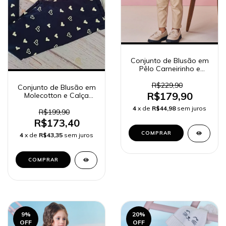
Conjunto de Blusão em
Pêlo Carneirinho e
Calça Legging em
Couro Eco e Termoskin
R$229,90
Conjunto de Blusão em
Peluciado 92125 Kukiê
R$179,90
Molecotton e Calça
Bebê Menina
Legging em Piquet com
4
x de
R$44,98
sem juros
Elastano 92141 Kukiê
R$199,90
Bebê Menina
R$173,40
COMPRAR
4
x de
R$43,35
sem juros
COMPRAR
9
%
20
%
OFF
OFF