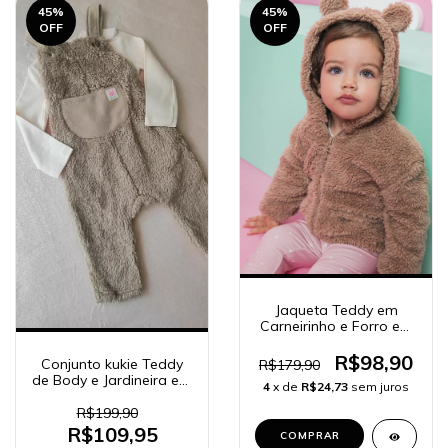
45
%
45
%
OFF
OFF
Jaqueta Teddy em
Carneirinho e Forro em
Malha Fresh 63916
R$98,90
Conjunto kukie Teddy
R$179,90
de Body e Jardineira em
4
x de
R$24,73
sem juros
Pelo Carneirinho 64185
R$199,90
R$109,95
COMPRAR