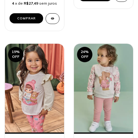
4
x de
R$27,49
sem juros
COMPRAR
19
%
24
%
OFF
OFF