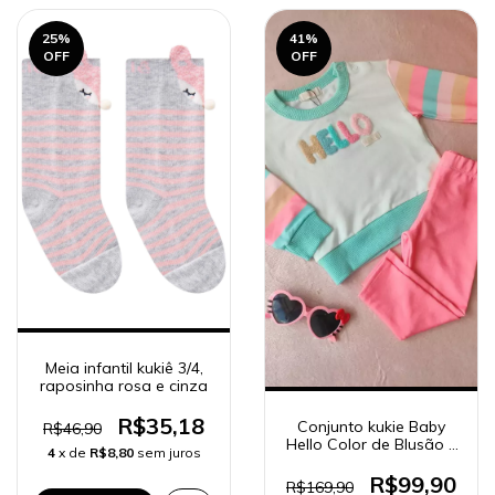
25
%
41
%
OFF
OFF
Meia infantil kukiê 3/4,
raposinha rosa e cinza
R$35,18
Conjunto kukie Baby
R$46,90
Hello Color de Blusão e
4
x de
R$8,80
sem juros
Legging 63327
R$99,90
R$169,90