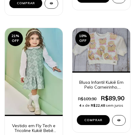
COMPRAR
21
%
18
%
OFF
OFF
Blusa Infantil Kukiê Em
Pelo Carneirinho,
estampa de ovelha
R$89,90
R$109,90
4
x de
R$22,48
sem juros
COMPRAR
Vestido em Fly Tech e
Tricoline Kukiê Bebê