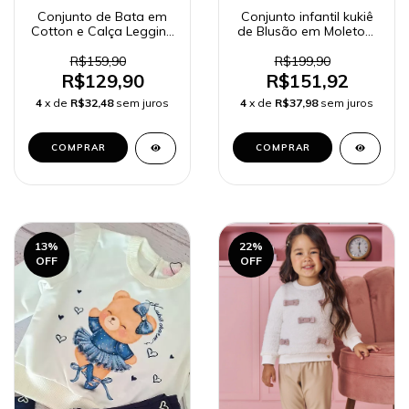
Conjunto de Bata em
Conjunto infantil kukiê
Cotton e Calça Legging
de Blusão em Moletom
em Canelado Kukiê
Linho e Legging em
Bebê Menina 79114
Canelado 90284 Kukiê
R$159,90
R$199,90
Bebê Menina
R$129,90
R$151,92
4
x de
R$32,48
sem juros
4
x de
R$37,98
sem juros
COMPRAR
COMPRAR
13
%
22
%
OFF
OFF