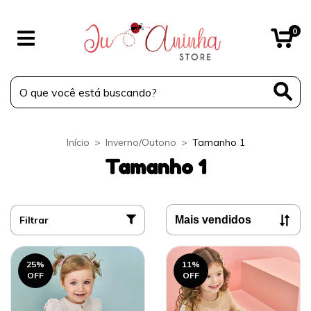
0
Início
>
Inverno/Outono
>
Tamanho 1
Tamanho 1
Filtrar
25
%
11
%
OFF
OFF