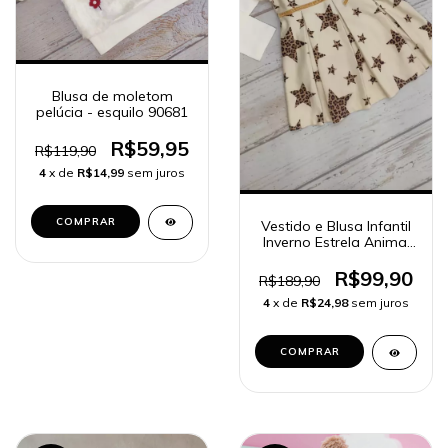
Blusa de moletom
pelúcia - esquilo 90681
R$59,95
R$119,90
4
x de
R$14,99
sem juros
COMPRAR
Vestido e Blusa Infantil
Inverno Estrela Animal
Print 90907
R$99,90
R$189,90
4
x de
R$24,98
sem juros
COMPRAR