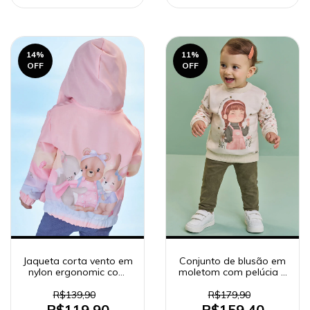
14
%
11
%
OFF
OFF
Jaqueta corta vento em
Conjunto de blusão em
nylon ergonomic com
moletom com pelúcia e
elastano 90878
calça legging em cotelê
suede 90292
R$139,90
R$179,90
R$119,90
R$159,40