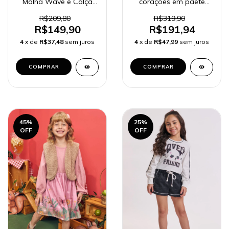
Malha Wave e Calça
corações em paetê
Legging em Fly Tech
72501
Kukiê Infantil Menina
R$209,80
R$319,90
81023 e 79876
R$149,90
R$191,94
4
x de
R$37,48
sem juros
4
x de
R$47,99
sem juros
COMPRAR
COMPRAR
45
%
25
%
OFF
OFF