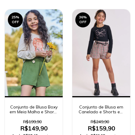
25
%
36
%
OFF
OFF
Conjunto de Blusa Boxy
Conjunto de Blusa em
em Meia Malha e Shorts
Canelado e Shorts em
em Tecido de Viscose
Malha Tweed Shine
Sarjado Verde 92458
91822 Kukiê Infantil
R$199,90
R$249,90
Menina
R$149,90
R$159,90