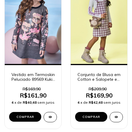
Vestido em Termoskin
Conjunto de Blusa em
Peluciado 89569 Kukiê
Cotton e Salopete em
Infantil Menina
Lã Batida 92684 Kukiê
Infantil Menina
R$169,90
R$209,90
R$161,90
R$169,90
4
x de
R$40,48
sem juros
4
x de
R$42,48
sem juros
COMPRAR
COMPRAR