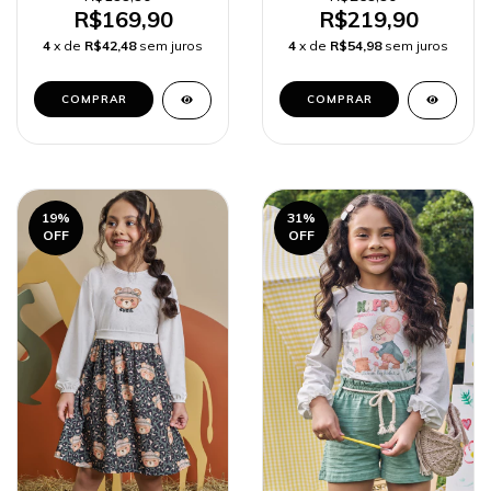
R$169,90
R$219,90
4
x de
R$42,48
sem juros
4
x de
R$54,98
sem juros
COMPRAR
COMPRAR
19
%
31
%
OFF
OFF