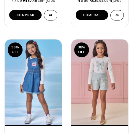
4
x de
R$37,48
sem juros
4
x de
R$39,98
sem juros
COMPRAR
COMPRAR
36
%
38
%
OFF
OFF