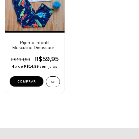
Pijama Infantil
Masculino Dinossauro
Calça e Blusa Manga
Longa
R$59,95
R$119,90
4
x de
R$14,99
sem juros
COMPRAR