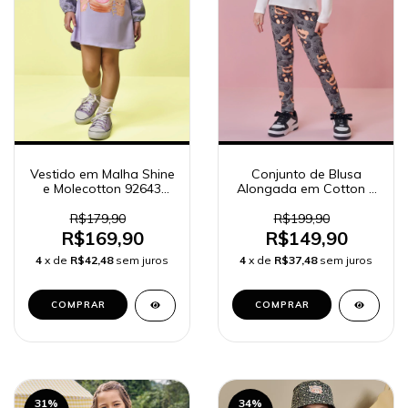
Vestido em Malha Shine
Conjunto de Blusa
e Molecotton 92643
Alongada em Cotton e
Kukiê Infantil Menina
Calça Legging em Fly
Tech 90890 Kukiê
R$179,90
R$199,90
Infantil Menina
R$169,90
R$149,90
4
x de
R$42,48
sem juros
4
x de
R$37,48
sem juros
COMPRAR
COMPRAR
31
%
34
%