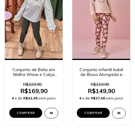
Conjunto de Bata em
Conjunto infantil kukiê
Malha Wave e Calça
de Blusa Alongada e
Legging em Canelado
Calça Legging 90210
Mesclado 80855 Kukiê
Kukiê Infantil Menina
R$229,90
R$219,90
Infantil Menina
R$169,90
R$149,90
4
x de
R$42,48
sem juros
4
x de
R$37,48
sem juros
COMPRAR
COMPRAR