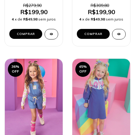
Salopete em Fleece
e 79117
Cotelê com Elastano
R$279,90
R$309,80
79339 Kukiê Infantil
R$199,90
R$199,90
Menina
4
x de
R$49,98
sem juros
4
x de
R$49,98
sem juros
COMPRAR
COMPRAR
36
%
45
%
OFF
OFF