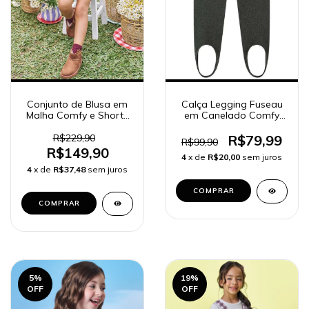
Conjunto de Blusa em
Calça Legging Fuseau
Malha Comfy e Shorts
em Canelado Comfy
em Moletom com
89254 Kukiê Infantil
Pelúcia 89599 Kukiê
Menina
R$229,90
R$79,99
R$99,90
Infantil Menina
R$149,90
4
x de
R$20,00
sem juros
4
x de
R$37,48
sem juros
COMPRAR
COMPRAR
5
%
19
%
OFF
OFF