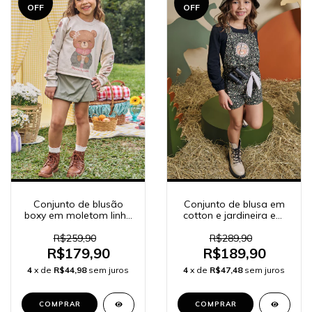
OFF
OFF
Conjunto de blusão
Conjunto de blusa em
boxy em moletom linho
cotton e jardineira em
sem pelúcia e shorts
sarja com elastano
saia em couro eco
Safari 90675
R$259,90
R$289,90
92451
R$179,90
R$189,90
4
x de
R$44,98
sem juros
4
x de
R$47,48
sem juros
COMPRAR
COMPRAR