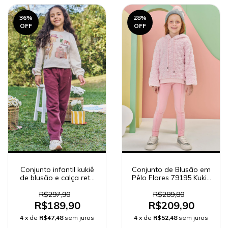
36
%
28
%
OFF
OFF
Conjunto infantil kukiê
Conjunto de Blusão em
de blusão e calça reta
Pêlo Flores 79195 Kukiê
em moletom 89889
Infantil Menina e
Legging Rosa 79158
R$297,90
R$289,80
R$189,90
R$209,90
4
x de
R$47,48
sem juros
4
x de
R$52,48
sem juros