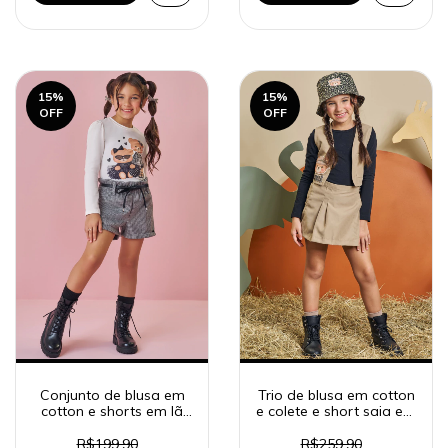
15
%
15
%
OFF
OFF
Conjunto de blusa em
Trio de blusa em cotton
cotton e shorts em lã
e colete e short saia em
pied de poule 90672
sarja com elastano
Safari 90662
R$199,90
R$259,90