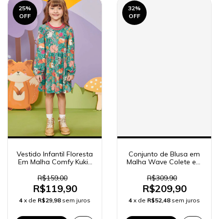
25
%
32
%
OFF
OFF
Vestido Infantil Floresta
Conjunto de Blusa em
Em Malha Comfy Kukiê
Malha Wave Colete em
62576
Tweed e Calça Legging
em Molecotton Kukiê
R$159,00
R$309,90
Infantil Menina 81925
R$119,90
R$209,90
4
x de
R$29,98
sem juros
4
x de
R$52,48
sem juros