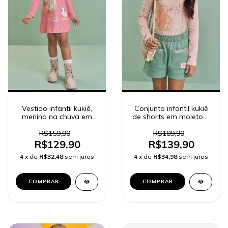
Vestido infantil kukiê,
Conjunto infantil kukiê
menina na chuva em
de shorts em moletom
malha comfy 89588
e blusa em cotton
89586
R$159,90
R$189,90
R$129,90
R$139,90
4
x de
R$32,48
sem juros
4
x de
R$34,98
sem juros
COMPRAR
COMPRAR