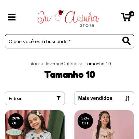
0
Início
>
Inverno/Outono
>
Tamanho 10
Tamanho 10
Filtrar
26
%
32
%
OFF
OFF