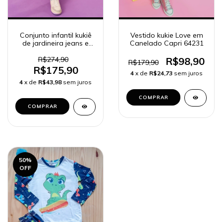
Conjunto infantil kukiê
Vestido kukie Love em
de jardineira jeans e
Canelado Capri 64231
cropped de flor
R$274,90
R$98,90
R$179,90
R$175,90
4
x de
R$24,73
sem juros
4
x de
R$43,98
sem juros
COMPRAR
COMPRAR
50
%
OFF