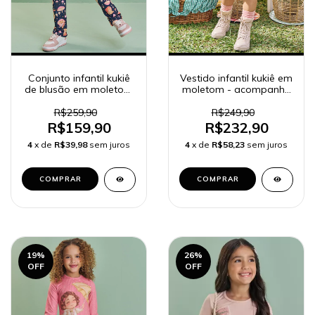
Conjunto infantil kukiê
Vestido infantil kukiê em
de blusão em moletom
moletom - acompanha
e calça boot cut 89611
bolsa 89606
R$259,90
R$249,90
R$159,90
R$232,90
4
x de
R$39,98
sem juros
4
x de
R$58,23
sem juros
COMPRAR
COMPRAR
19
%
26
%
OFF
OFF