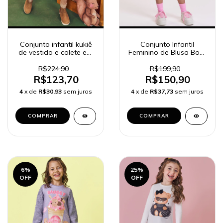
Conjunto infantil kukiê
Conjunto Infantil
de vestido e colete em
Feminino de Blusa Boxy
pelo 70590
em Meia Malha e Shorts
em Moletom Sensation
R$224,90
R$199,90
Panda Friend 90623
R$123,70
R$150,90
4
x de
R$30,93
sem juros
4
x de
R$37,73
sem juros
COMPRAR
COMPRAR
6
%
25
%
OFF
OFF