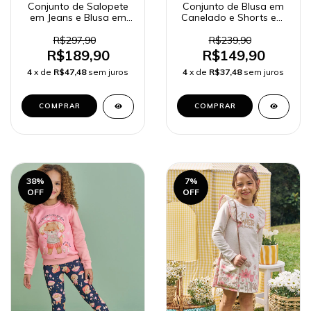
Conjunto de Salopete
Conjunto de Blusa em
em Jeans e Blusa em
Canelado e Shorts em
Cotton 91722 Kukiê
Tweed Comfy 90917
Infantil Menina
Kukiê Infantil Menina
R$297,90
R$239,90
R$189,90
R$149,90
4
x de
R$47,48
sem juros
4
x de
R$37,48
sem juros
COMPRAR
COMPRAR
38
%
7
%
OFF
OFF