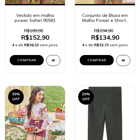
Vestido em malha
Conjunto de Blusa em
power Safari 90581
Malha Power e Shorts
em Malha Textura
89607 Kukiê Infantil
R$189,90
R$194,90
Menina
R$152,90
R$134,90
4
x de
R$38,23
sem juros
4
x de
R$33,73
sem juros
COMPRAR
COMPRAR
35
%
20
%
OFF
OFF