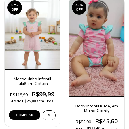
17
%
45
%
OFF
OFF
Macaquinho infantil
kukiê em Cotton
Listrado 85779
R$99,99
R$119,90
4
x de
R$25,00
sem juros
Body infantil Kukiê, em
Malha Comfy
COMPRAR
R$45,60
R$82,90
4
x de
R$11,40
sem juros