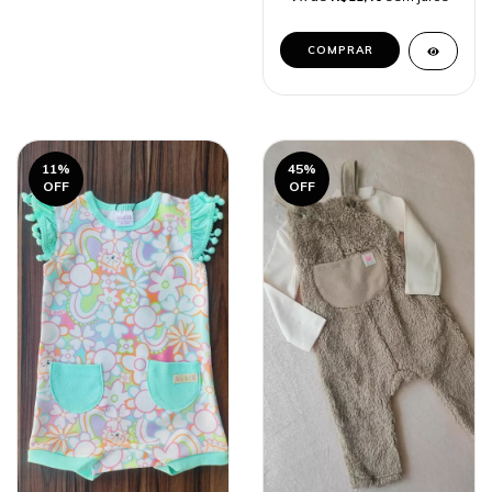
COMPRAR
11
%
45
%
OFF
OFF