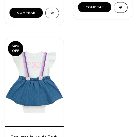
COMPRAR
COMPRAR
50
%
OFF
Conjunto kukie de Body