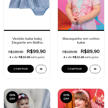
Vestido kukie baby
Macaquinho em cotton
Elegante em Malha
kukie
Tricot e Calcinha 62720
R$99,90
R$89,90
R$189,90
R$109,90
4
x de
R$24,98
sem juros
4
x de
R$22,48
sem juros
COMPRAR
COMPRAR
26
%
32
%
OFF
OFF