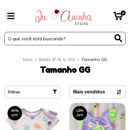
0
Início
>
Bebês (P, M, G, GG)
>
Tamanho GG
Tamanho GG
Filtrar
45
%
18
%
OFF
OFF