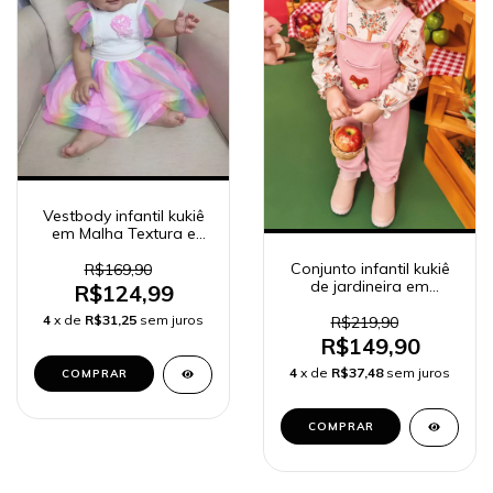
Vestbody infantil kukiê
em Malha Textura e
Tule colorido
Conjunto infantil kukiê
R$169,90
de jardineira em
R$124,99
moletom e body
4
x de
R$31,25
sem juros
R$219,90
R$149,90
4
x de
R$37,48
sem juros
COMPRAR
COMPRAR