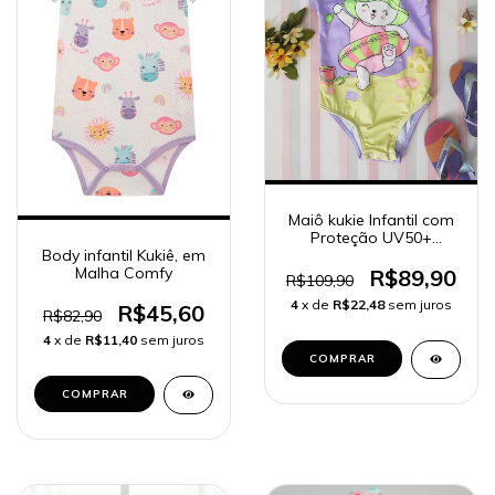
Maiô kukie Infantil com
Proteção UV50+
Body infantil Kukiê, em
Coelhinha de Bóia
Malha Comfy
55427
R$89,90
R$109,90
4
x de
R$22,48
sem juros
R$45,60
R$82,90
4
x de
R$11,40
sem juros
COMPRAR
COMPRAR