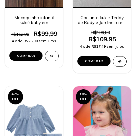
Conjunto kukie Teddy
Macaquinho infantil
de Body e Jardineira em
kukiê baby em
Pelo Carneirinho 64185
Molecotton
R$199,90
R$99,99
R$112,90
R$109,95
4
x de
R$25,00
sem juros
4
x de
R$27,49
sem juros
COMPRAR
COMPRAR
47
%
18
%
OFF
OFF