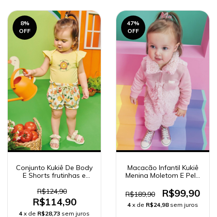
8
%
47
%
OFF
OFF
Conjunto Kukiê De Body
Macacão Infantil Kukiê
E Shorts frutinhas e
Menina Moletom E Pelo
tartaruga 65358
Carneirinho 62729
R$124,90
R$99,90
R$189,90
R$114,90
4
x de
R$24,98
sem juros
4
x de
R$28,73
sem juros