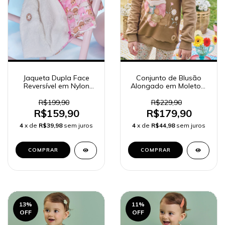
Jaqueta Dupla Face
Conjunto de Blusão
Reversível em Nylon
Alongado em Moletom
Ergonomic e Forro em
sem Pelúcia e Calça
Pêlo Carneirinho 90888
Legging em Molecotton
R$199,90
R$229,90
Kukiê Bebê Menina
89897 Kukiê Infantil
R$159,90
R$179,90
Menina
4
x de
R$39,98
sem juros
4
x de
R$44,98
sem juros
COMPRAR
COMPRAR
13
%
11
%
OFF
OFF