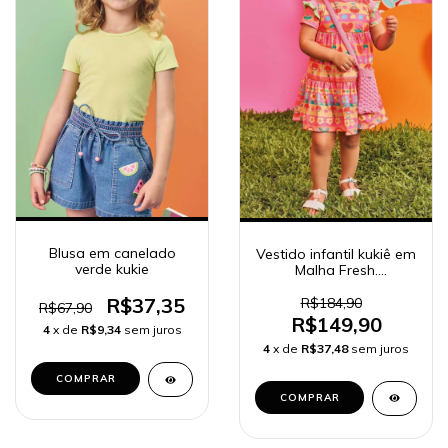
Blusa em canelado
Vestido infantil kukiê em
verde kukie
Malha Fresh.
Acompanha Bolsa em
Tricot 75310
R$37,35
R$184,90
R$67,90
R$149,90
4
x de
R$9,34
sem juros
4
x de
R$37,48
sem juros
COMPRAR
COMPRAR