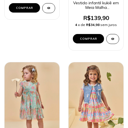
Vestido infantil kukiê em
Meia Malha
COMPRAR
(Acompanha Bolsa)
95244
R$139,90
4
x de
R$34,98
sem juros
COMPRAR