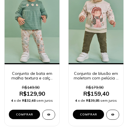
Conjunto de bata em
Conjunto de blusão em
malha textura e calça
moletom com pelúcia e
legging em molecotton
calça legging em cotelê
90312
suede 90292
R$149,90
R$179,90
R$129,90
R$159,40
4
x de
R$32,48
sem juros
4
x de
R$39,85
sem juros
COMPRAR
COMPRAR