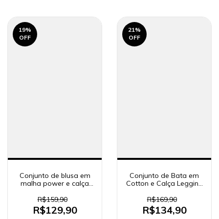
19
%
21
%
OFF
OFF
Conjunto de blusa em
Conjunto de Bata em
malha power e calça
Cotton e Calça Legging
legging em canelado
em Cotton Jeans 89879
90280
Kukiê Bebê Menina
R$159,90
R$169,90
R$129,90
R$134,90