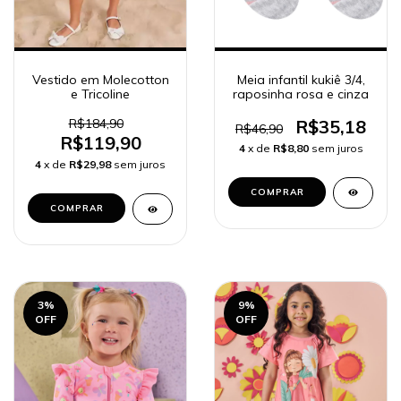
Meia infantil kukiê 3/4,
Vestido em Molecotton
raposinha rosa e cinza
e Tricoline
R$35,18
R$184,90
R$46,90
R$119,90
4
x de
R$8,80
sem juros
4
x de
R$29,98
sem juros
COMPRAR
COMPRAR
3
%
9
%
OFF
OFF