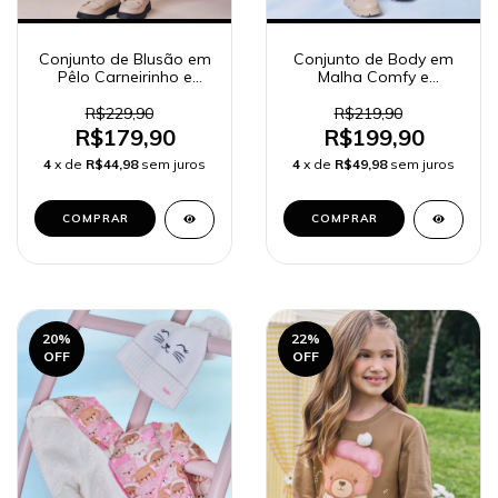
Conjunto de Blusão em
Conjunto de Body em
Pêlo Carneirinho e
Malha Comfy e
Calça Legging em
Salopete em Malha Big
Couro Eco e Termoskin
Waffle 91883 Kukiê
R$229,90
R$219,90
Peluciado 92125 Kukiê
Bebê Menina
R$179,90
R$199,90
Bebê Menina
4
x de
R$44,98
sem juros
4
x de
R$49,98
sem juros
COMPRAR
COMPRAR
20
%
22
%
OFF
OFF