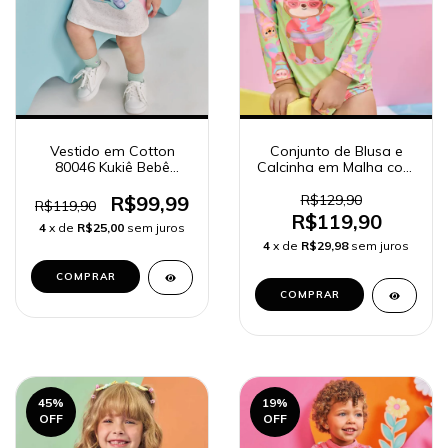
Vestido em Cotton
Conjunto de Blusa e
80046 Kukiê Bebê
Calcinha em Malha com
Menina
Proteção UV 50+
R$99,99
R$129,90
R$119,90
R$119,90
4
x de
R$25,00
sem juros
4
x de
R$29,98
sem juros
COMPRAR
COMPRAR
45
%
19
%
OFF
OFF