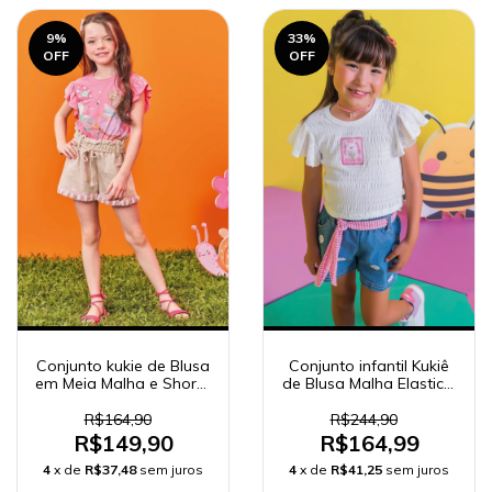
9
%
33
%
OFF
OFF
Conjunto infantil Kukiê
Conjunto kukie de Blusa
de Blusa Malha Elastic e
em Meia Malha e Shorts
Shorts em Jeans
em Moletom Linho
R$244,90
R$164,90
R$164,99
R$149,90
4
x de
R$41,25
sem juros
4
x de
R$37,48
sem juros