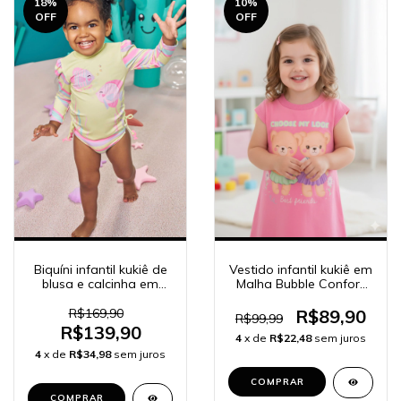
18
%
10
%
OFF
OFF
Biquíni infantil kukiê de
Vestido infantil kukiê em
blusa e calcinha em
Malha Bubble Confort
malha proteção UV50+
85676
83717
R$169,90
R$89,90
R$99,99
R$139,90
4
x de
R$22,48
sem juros
4
x de
R$34,98
sem juros
COMPRAR
COMPRAR