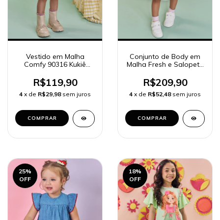
Vestido em Malha
Conjunto de Body em
Comfy 90316 Kukiê
Malha Fresh e Salopete
Bebê Menina
em Moletom Linho sem
Pelúcia 90308 Kukiê
R$119,90
R$209,90
Bebê Menina
4
x de
R$29,98
sem juros
4
x de
R$52,48
sem juros
COMPRAR
COMPRAR
25
%
18
%
OFF
OFF