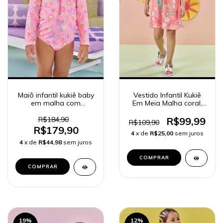
Maiô infantil kukiê baby
Vestido Infantil Kukiê
em malha com
Em Meia Malha coral,
proteção UV50+ 87749
Manga Curta - 84177
R$184,90
R$99,99
R$109,90
R$179,90
4
x de
R$25,00
sem juros
4
x de
R$44,98
sem juros
COMPRAR
COMPRAR
19
%
12
%