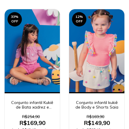
33
%
12
%
OFF
OFF
Conjunto infantil Kukiê
Conjunto infantil kukiê
de Bata xadrez e
de Body e Shorts Saia
Shorts em Sarja
R$254,90
R$169,90
R$169,90
R$149,90