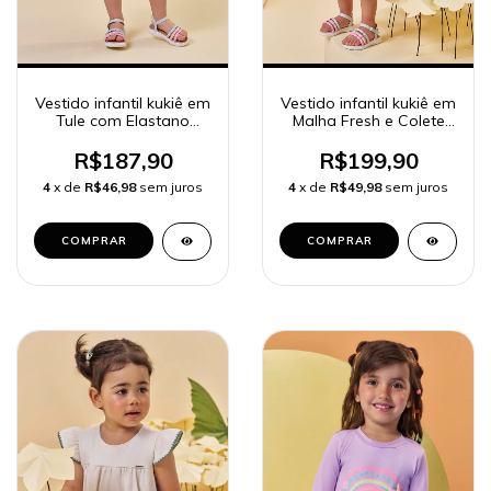
Vestido infantil kukiê em
Vestido infantil kukiê em
Tule com Elastano
Malha Fresh e Colete
95543
em Jeans 95571
R$187,90
R$199,90
4
x de
R$46,98
sem juros
4
x de
R$49,98
sem juros
COMPRAR
COMPRAR