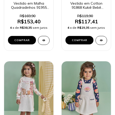
Vestido em Malha
Vestido em Cotton
Quadradinhos 91955
91868 Kukiê Bebê
Kukiê Bebê Menina
Menina
R$169,90
R$119,90
R$153,40
R$117,41
4
x de
R$38,35
sem juros
4
x de
R$29,35
sem juros
COMPRAR
COMPRAR