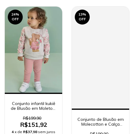
24
%
13
%
OFF
OFF
Conjunto infantil kukiê
de Blusão em Moletom
Linho e Legging em
Canelado 90284 Kukiê
R$199,90
Conjunto de Blusão em
Bebê Menina
R$151,92
Molecotton e Calça
Legging em Piquet com
4
x de
R$37,98
sem juros
Elastano 92141 Kukiê
R$199,90