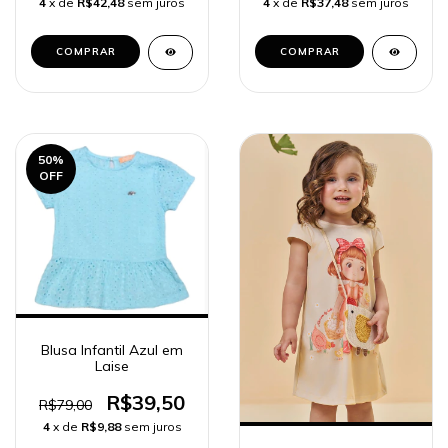
4
x de
R$42,48
sem juros
4
x de
R$37,48
sem juros
COMPRAR
COMPRAR
50
%
OFF
Blusa Infantil Azul em
Laise
R$39,50
R$79,00
4
x de
R$9,88
sem juros