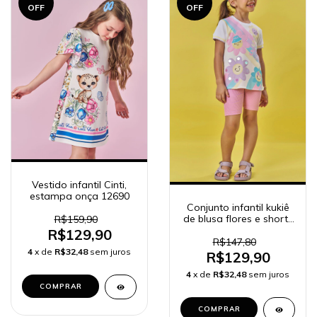
OFF
OFF
Vestido infantil Cinti,
estampa onça 12690
Conjunto infantil kukiê
de blusa flores e shorts
R$159,90
biker - 85273 e 83068
R$129,90
R$147,80
4
x de
R$32,48
sem juros
R$129,90
4
x de
R$32,48
sem juros
COMPRAR
COMPRAR