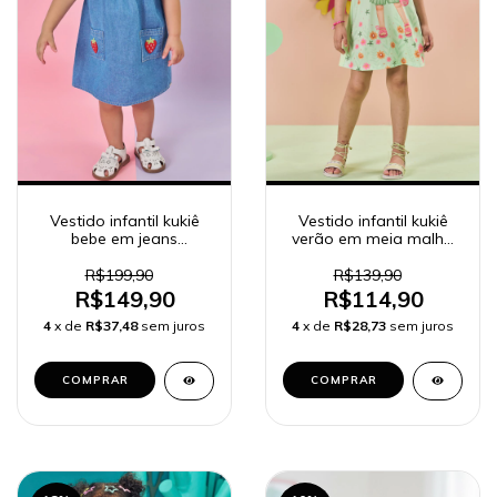
Vestido infantil kukiê
Vestido infantil kukiê
bebe em jeans
verão em meia malha
moranguinho 84827
84174
R$199,90
R$139,90
R$149,90
R$114,90
4
x de
R$37,48
sem juros
4
x de
R$28,73
sem juros
COMPRAR
COMPRAR