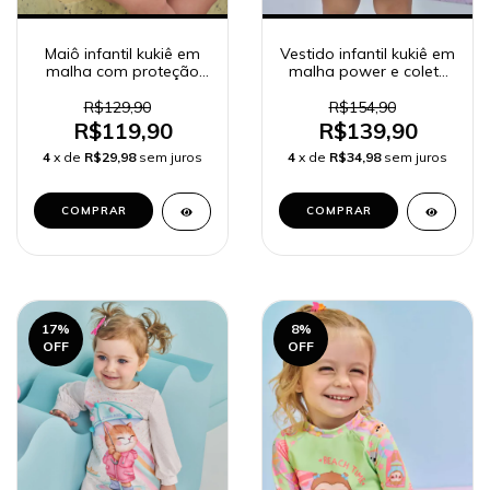
Maiô infantil kukiê em
Vestido infantil kukiê em
malha com proteção
malha power e colete
UV50+, estampa
em sarja com elastano
gatinha
R$129,90
R$154,90
R$119,90
R$139,90
4
x de
R$29,98
sem juros
4
x de
R$34,98
sem juros
COMPRAR
COMPRAR
17
%
8
%
OFF
OFF