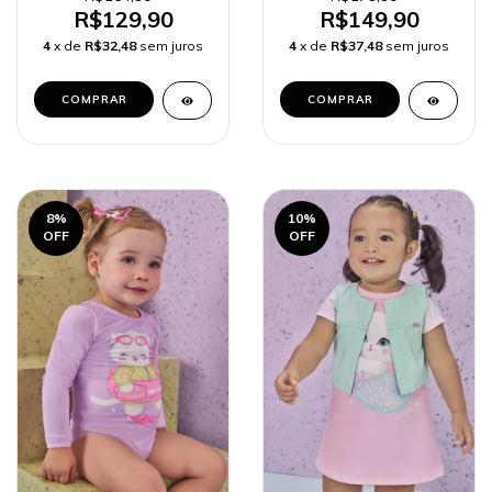
R$129,90
R$149,90
4
x de
R$32,48
sem juros
4
x de
R$37,48
sem juros
COMPRAR
COMPRAR
8
%
10
%
OFF
OFF