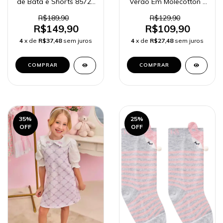
de Bata e Shorts 85722
Verão Em Molecotton -
Kukiê Bebê Menina
83220
R$189,90
R$129,90
R$149,90
R$109,90
4
x de
R$37,48
sem juros
4
x de
R$27,48
sem juros
COMPRAR
COMPRAR
35
%
25
%
OFF
OFF