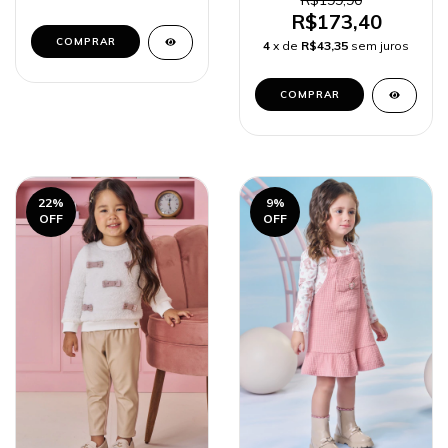
Bebê Menina
R$173,40
COMPRAR
4
x de
R$43,35
sem juros
COMPRAR
22
%
9
%
OFF
OFF