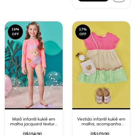
16
%
17
%
OFF
OFF
Maiô infantil kukiê em
Vestido infantil kukiê em
malha jacquard textura
malha, acompanha
com proteção UV50+ -
bolsa - 85127
83577
R$154,90
R$179,90