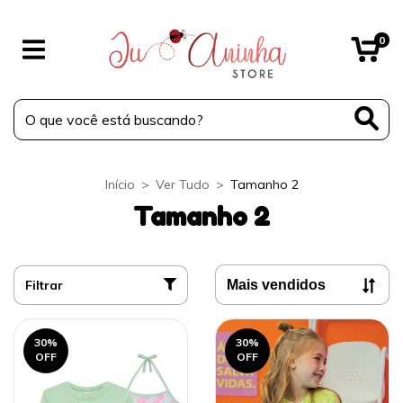
0
Início
>
Ver Tudo
>
Tamanho 2
Tamanho 2
Filtrar
30
%
30
%
OFF
OFF