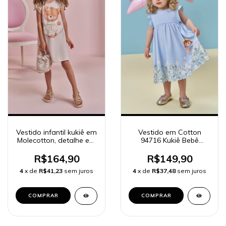
Vestido infantil kukiê em
Vestido em Cotton
Molecotton, detalhe em
94716 Kukiê Bebê
tule 97899
Menina
R$164,90
R$149,90
4
x de
R$41,23
sem juros
4
x de
R$37,48
sem juros
COMPRAR
COMPRAR