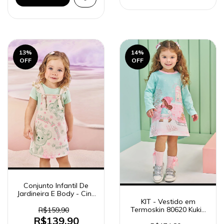
13
%
14
%
OFF
OFF
Conjunto Infantil De
Jardineira E Body - Cinti
Baby 10493
KIT - Vestido em
Termoskin 80620 Kukiê
R$159,90
Bebê Menina + Meia
R$139,90