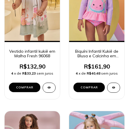
Vestido infantil kukiê em
Biquíni Infantil Kukiê de
Malha Fresh 96068
Blusa e Calcinha em
Malha com Proteção
UV50+ 96254
R$132,90
R$161,90
4
x de
R$33,23
sem juros
4
x de
R$40,48
sem juros
COMPRAR
COMPRAR