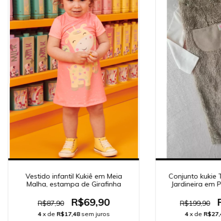
Vestido infantil Kukiê em Meia
Conjunto kukie 
Malha, estampa de Girafinha
Jardineira em P
64
R$69,90
R$87,90
R$199,90
4
x de
R$17,48
sem juros
4
x de
R$27,