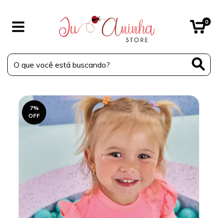
0
7
%
OFF