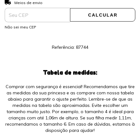
ALTERAR CEP
Entregas para o CEP:
Meios de envio
CALCULAR
Não sei meu CEP
Referência: 87744
Tabela de medidas:
Comprar com segurança é essencial! Recomendamos que tire
as medidas da sua princesa e as compare com nossa tabela
abaixo para garantir o ajuste perfeito. Lembre-se de que as
medidas na tabela são aproximadas. Evite escolher um
tamanho muito justo. Por exemplo, o tamanho 4 é ideal para
crianças com até 1,06m de altura. Se sua filha medir 1,11m,
recomendamos o tamanho 6. Em caso de dúvidas, estamos à
disposição para ajudar!