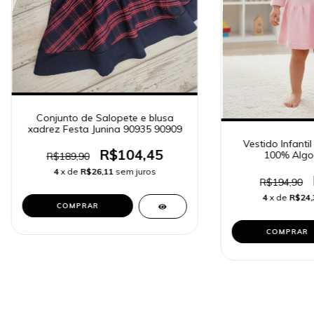
Conjunto de Salopete e blusa
xadrez Festa Junina 90935 90909
Vestido Infantil
R$104,45
100% Algo
R$189,90
4
x de
R$26,11
sem juros
R$194,90
4
x de
R$24,
COMPRAR
COMPRAR