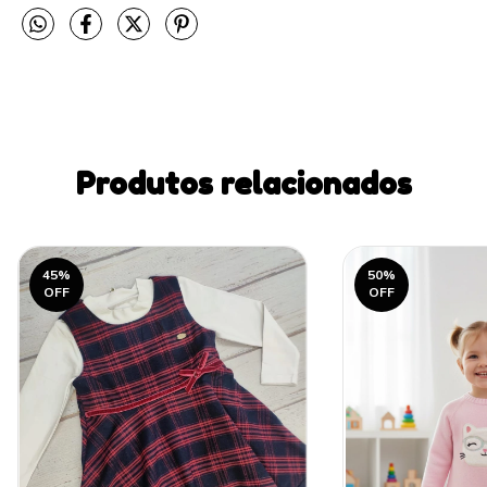
Produtos relacionados
45
%
50
%
OFF
OFF