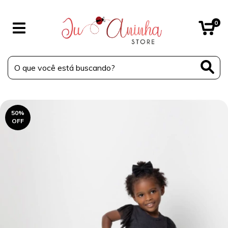
0
50
%
OFF