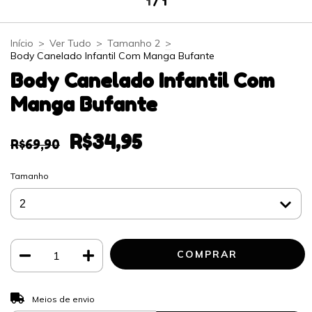
1
/
1
Início
>
Ver Tudo
>
Tamanho 2
>
Body Canelado Infantil Com Manga Bufante
Body Canelado Infantil Com
Manga Bufante
R$34,95
R$69,90
Tamanho
ALTERAR CEP
Entregas para o CEP:
Meios de envio