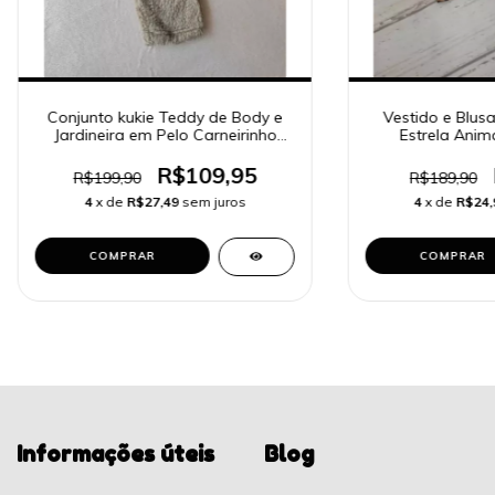
Conjunto kukie Teddy de Body e
Vestido e Blusa 
Jardineira em Pelo Carneirinho
Estrela Anima
64185
R$109,95
R$199,90
R$189,90
4
x de
R$27,49
sem juros
4
x de
R$24,
COMPRAR
COMPRAR
Informações úteis
Blog