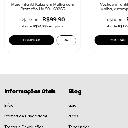
Maiô infantil Kukiê em Malha com
Vestido infanti
Proteção Uv 50+ 69265
Malha, estamp
R$99,90
R$134,90
R$87,90
4
x de
R$24,98
sem juros
4
x de
R$17,
COMPRAR
COMPRAR
Informações úteis
Blog
Início
guia
Política de Privacidade
dicas
Trocas e Devolucões
Tendências