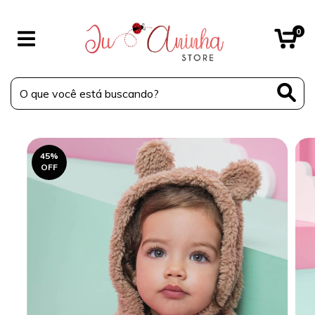
0
45
%
OFF