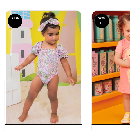
26
%
20
%
OFF
OFF