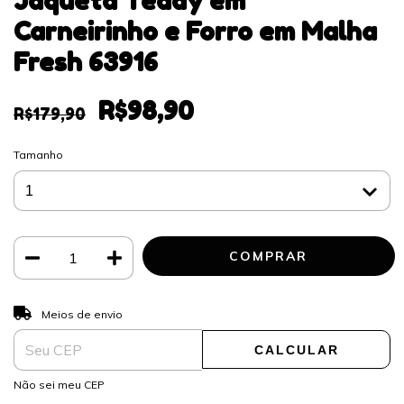
Jaqueta Teddy em
Carneirinho e Forro em Malha
Fresh 63916
R$98,90
R$179,90
Tamanho
ALTERAR CEP
Entregas para o CEP:
Meios de envio
CALCULAR
Não sei meu CEP