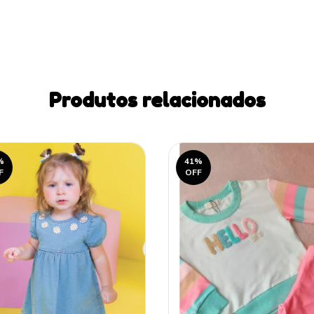
Produtos relacionados
%
41
%
F
OFF