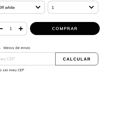
ALTERAR CEP
regas para o CEP:
Meios de envio
CALCULAR
o sei meu CEP