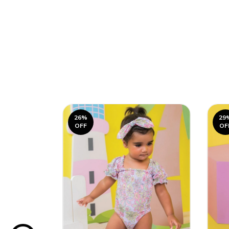
26
%
29
OFF
OF