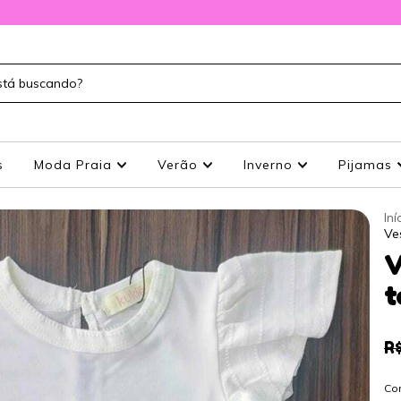
s
Moda Praia
Verão
Inverno
Pijamas
Iní
Ve
V
t
R
Co