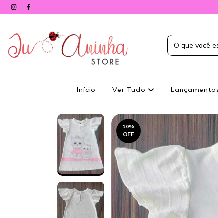
Início
Ver Tudo
Lançamento
10
%
OFF