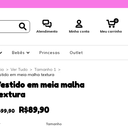
0
Atendimento
Minha conta
Meu carrinho
Bebês
Princesas
Outlet
cio
>
Ver Tudo
>
Tamanho 1
>
stido em meia malha textura
estido em meia malha
extura
R$89,90
$99,90
r
Tamanho