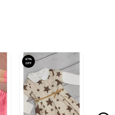
47
%
50
%
OFF
OFF