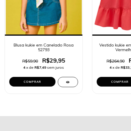
Blusa kukie em Canelado Rosa
Vestido kukie em
52793
Vermelh
R$29,95
R$59,90
R$264,90
4
x de
R$7,49
sem juros
4
x de
R$33,
COMPRAR
COMPRAR