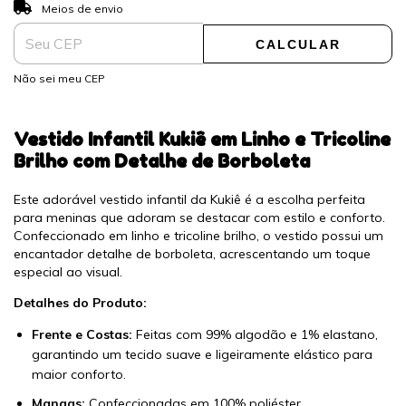
ALTERAR CEP
Entregas para o CEP:
Meios de envio
CALCULAR
Não sei meu CEP
Vestido Infantil Kukiê em Linho e Tricoline
Brilho com Detalhe de Borboleta
Este adorável vestido infantil da Kukiê é a escolha perfeita
para meninas que adoram se destacar com estilo e conforto.
Confeccionado em linho e tricoline brilho, o vestido possui um
encantador detalhe de borboleta, acrescentando um toque
especial ao visual.
Detalhes do Produto:
Frente e Costas:
Feitas com 99% algodão e 1% elastano,
garantindo um tecido suave e ligeiramente elástico para
maior conforto.
Mangas:
Confeccionadas em 100% poliéster,