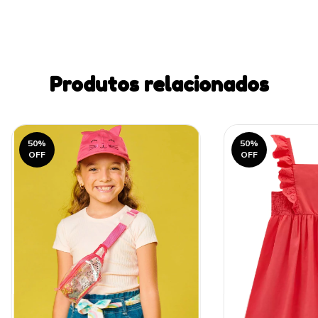
Produtos relacionados
50
%
50
%
OFF
OFF