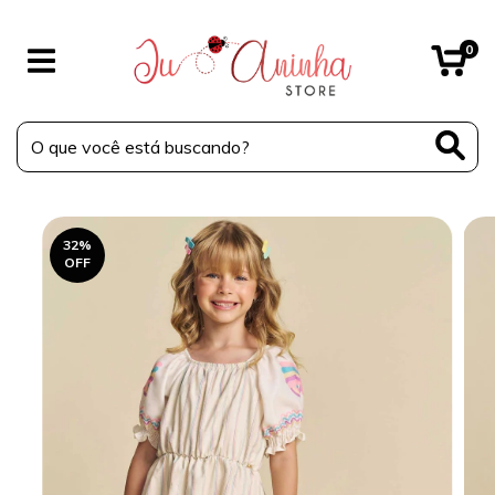
0
32
%
OFF