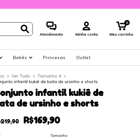
0
Atendimento
Minha conta
Meu carrinho
Bebês
Princesas
Outlet
cio
>
Ver Tudo
>
Tamanho 4
>
njunto infantil kukiê de bata de ursinho e shorts
onjunto infantil kukiê de
ata de ursinho e shorts
R$169,90
$219,90
r
Tamanho