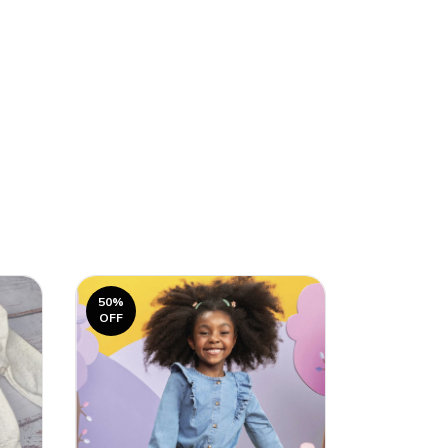
50
%
50
%
OFF
OFF