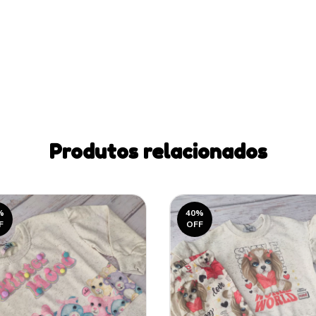
Produtos relacionados
%
40
%
F
OFF