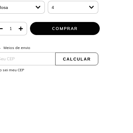
ALTERAR CEP
regas para o CEP:
Meios de envio
CALCULAR
o sei meu CEP