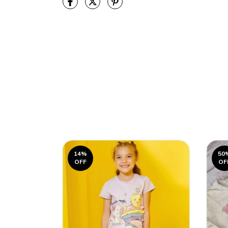
14
%
50
OFF
OF