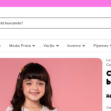
s
Moda Praia
Verão
Inverno
Pijamas
Iní
Co
C
b
R
Co