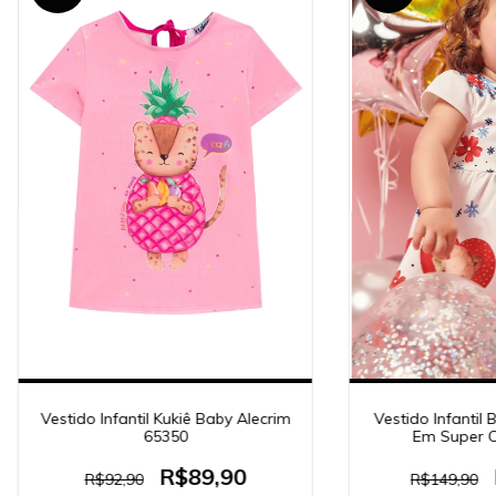
Vestido Infantil Kukiê Baby Alecrim
Vestido Infantil 
65350
Em Super C
R$89,90
R$92,90
R$149,90