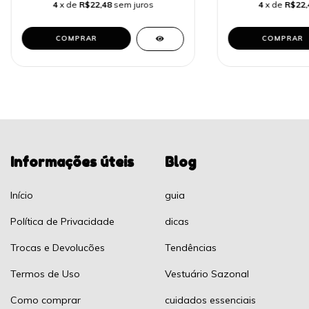
4
x de
R$22,48
sem juros
4
x de
R$22,
COMPRAR
COMPRAR
Informações úteis
Blog
Início
guia
Política de Privacidade
dicas
Trocas e Devolucões
Tendências
Termos de Uso
Vestuário Sazonal
Como comprar
cuidados essenciais