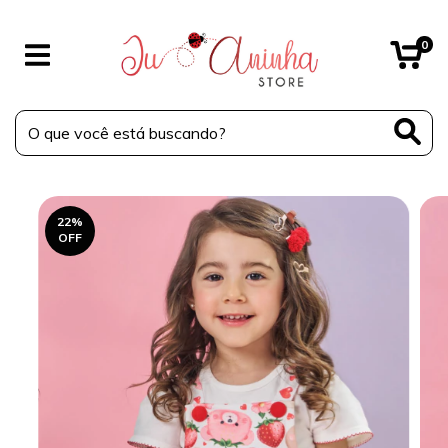
0
22
%
OFF