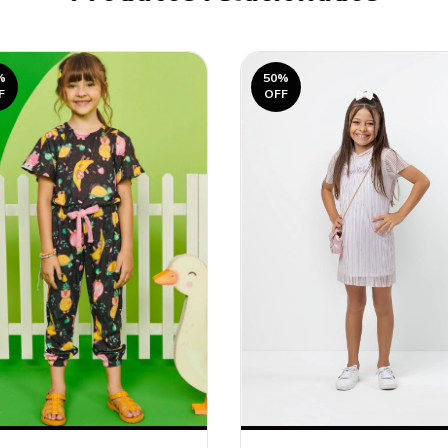
%
50
%
F
OFF