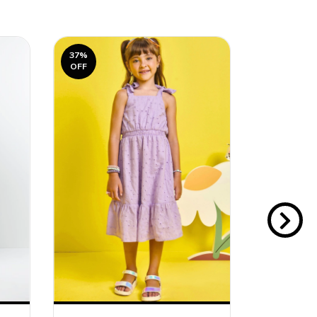
37
%
40
%
OFF
OFF