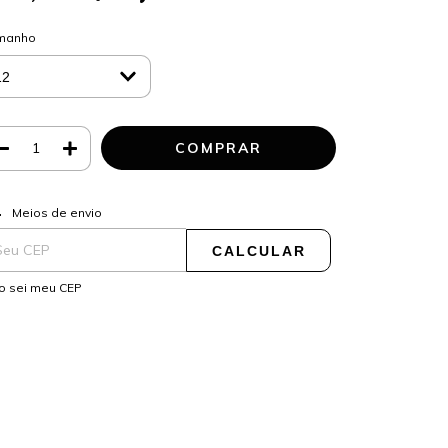
manho
ALTERAR CEP
regas para o CEP:
Meios de envio
CALCULAR
o sei meu CEP