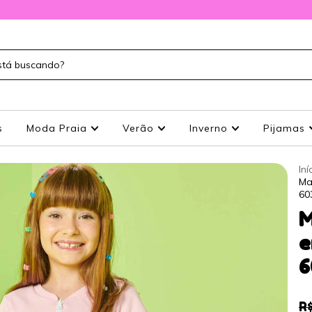
s
Moda Praia
Verão
Inverno
Pijamas
Iní
Ma
60
M
e
6
R