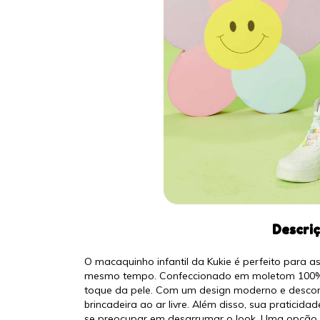
Descri
O macaquinho infantil da Kukie é perfeito para a
mesmo tempo. Confeccionado em moletom 100% a
toque da pele. Com um design moderno e descont
brincadeira ao ar livre. Além disso, sua pratici
se preocupar em desarrumar o look. Uma opção ve