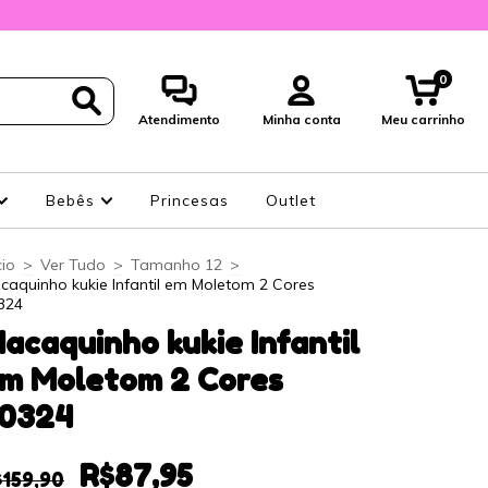
0
Atendimento
Minha conta
Meu carrinho
Bebês
Princesas
Outlet
cio
>
Ver Tudo
>
Tamanho 12
>
caquinho kukie Infantil em Moletom 2 Cores
324
acaquinho kukie Infantil
m Moletom 2 Cores
0324
R$87,95
$159,90