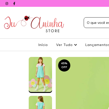
Início
Ver Tudo
Lançamento
45
%
OFF