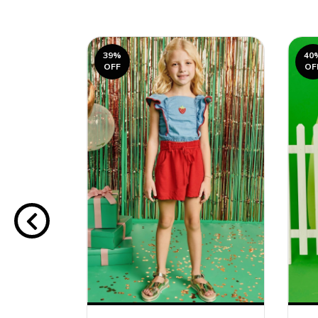
39
%
40
OFF
OF