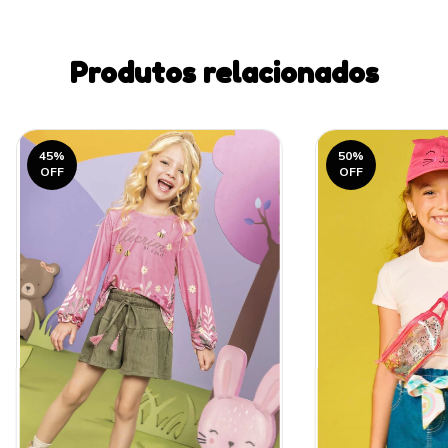
Produtos relacionados
45
%
50
%
OFF
OFF