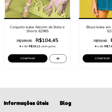
Conjunto kukie Alecrim de Bata e
Blusa kukie em
Shorts 62985
52
R$104,45
R$189,90
R$59,90
4
x de
R$26,11
sem juros
4
x de
R$7,
COMPRAR
COMPRAR
Informações úteis
Blog