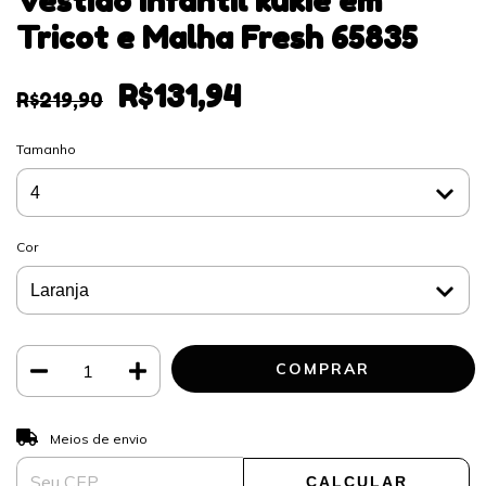
Vestido infantil kukiê em
Tricot e Malha Fresh 65835
R$131,94
R$219,90
Tamanho
Cor
ALTERAR CEP
Entregas para o CEP:
Meios de envio
CALCULAR