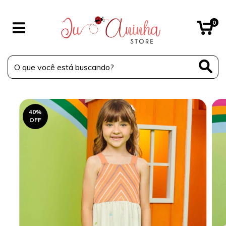
0
40
%
OFF