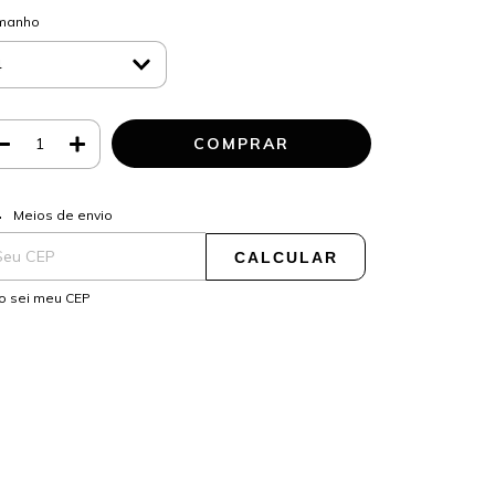
manho
ALTERAR CEP
regas para o CEP:
Meios de envio
CALCULAR
o sei meu CEP