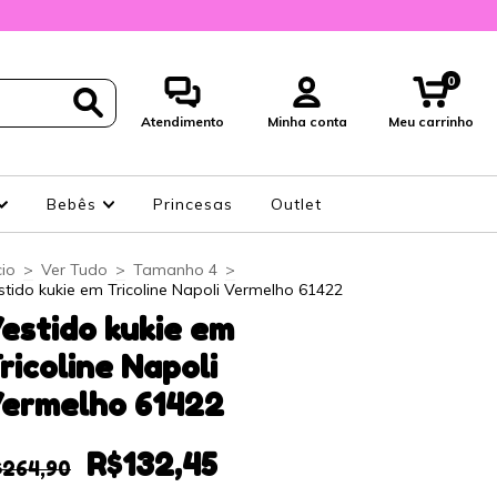
0
Atendimento
Minha conta
Meu carrinho
Bebês
Princesas
Outlet
cio
>
Ver Tudo
>
Tamanho 4
>
stido kukie em Tricoline Napoli Vermelho 61422
estido kukie em
ricoline Napoli
ermelho 61422
R$132,45
$264,90