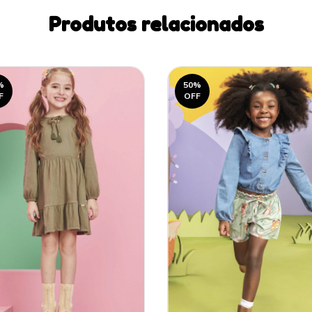
Produtos relacionados
%
50
%
F
OFF