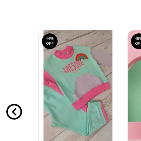
44
%
45
OFF
OF