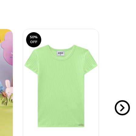
50
%
45
%
OFF
OFF