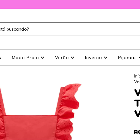
s
Moda Praia
Verão
Inverno
Pijamas
Iní
Ve
V
T
V
R