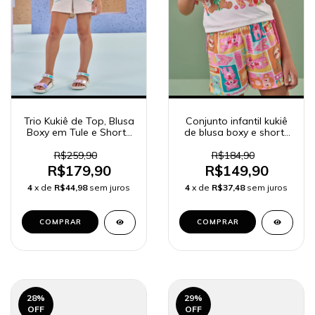
Trio Kukiê de Top, Blusa
Conjunto infantil kukiê
Boxy em Tule e Shorts
de blusa boxy e shorts
em Linho 89022
em malha fresh 88890
R$259,90
R$184,90
R$179,90
R$149,90
4
x de
R$44,98
sem juros
4
x de
R$37,48
sem juros
COMPRAR
COMPRAR
28
%
29
%
OFF
OFF