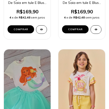
De Saia em tule E Blusa
De Saia em tule E Blusa
- Princesa Moana 96795
- Princesa Branca de
e 86130
neve 96793 e 86127
R$169,90
R$169,90
4
x de
R$42,48
sem juros
4
x de
R$42,48
sem juros
COMPRAR
COMPRAR