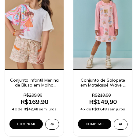
Conjunto Infantil Menina
Conjunto de Salopete
de Blusa em Malha
em Matelassê Wave e
Fresh e Shorts em
Blusa em Termoskin
Moletinho Rajado Kukiê
Kukiê Infantil Menina
R$209,90
R$219,90
81779
79202
R$169,90
R$149,90
4
x de
R$42,48
sem juros
4
x de
R$37,48
sem juros
COMPRAR
COMPRAR