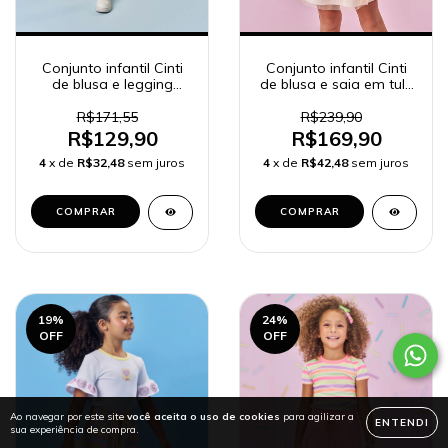
Conjunto infantil Cinti
Conjunto infantil Cinti
de blusa e legging
de blusa e saia em tule
frutinhas - 12749
- 12740
R$171,55
R$239,90
R$129,90
R$169,90
4
x de
R$32,48
sem juros
4
x de
R$42,48
sem juros
COMPRAR
COMPRAR
19
%
24
%
OFF
OFF
Ao navegar por este site
você aceita o uso de cookies
para agilizar a
ENTENDI
sua experiência de compra.