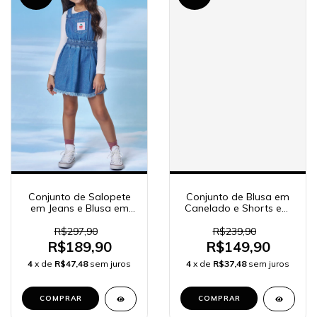
Conjunto de Salopete
Conjunto de Blusa em
em Jeans e Blusa em
Canelado e Shorts em
Cotton 91722 Kukiê
Tweed Comfy 90917
Infantil Menina
Kukiê Infantil Menina
R$297,90
R$239,90
R$189,90
R$149,90
4
x de
R$47,48
sem juros
4
x de
R$37,48
sem juros
COMPRAR
COMPRAR