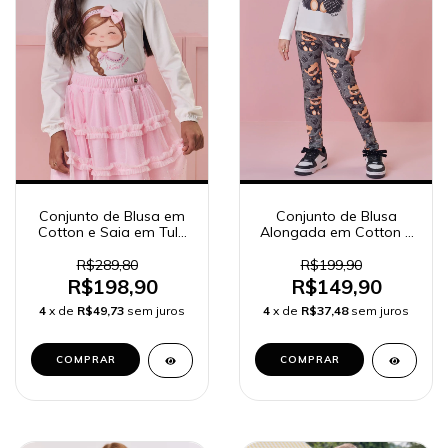
Conjunto de Blusa em
Conjunto de Blusa
Cotton e Saia em Tule
Alongada em Cotton e
com Elastano (com
Calça Legging em Fly
shorts embutido) 90936
Tech 90890 Kukiê
R$289,80
R$199,90
e 90930 Kukiê Infantil
Infantil Menina
R$198,90
R$149,90
Feminino
4
x de
R$49,73
sem juros
4
x de
R$37,48
sem juros
COMPRAR
COMPRAR