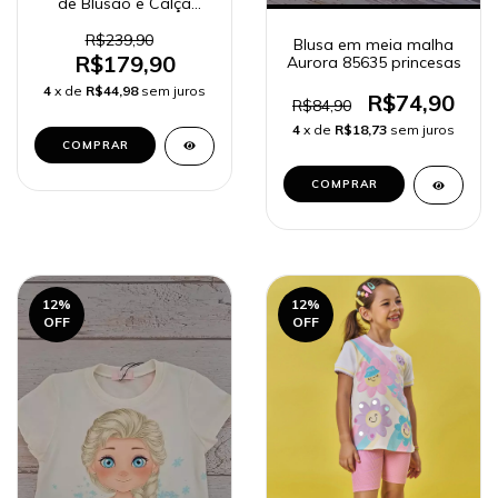
de Blusão e Calça
Legging em Canelado
89572 Kukiê Infantil
R$239,90
Blusa em meia malha
Menina
R$179,90
Aurora 85635 princesas
4
x de
R$44,98
sem juros
R$74,90
R$84,90
4
x de
R$18,73
sem juros
COMPRAR
COMPRAR
12
%
12
%
OFF
OFF