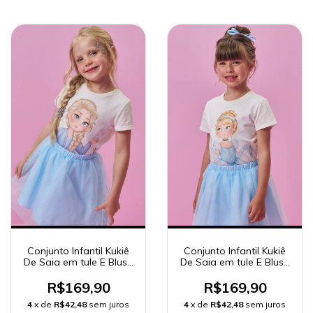
Conjunto Infantil Kukiê
Conjunto Infantil Kukiê
De Saia em tule E Blusa
De Saia em tule E Blusa
- Princesa Elsa frozen
- Princesa Cinderela
96791 e 86133
96794 e 86133
R$169,90
R$169,90
4
x de
R$42,48
sem juros
4
x de
R$42,48
sem juros