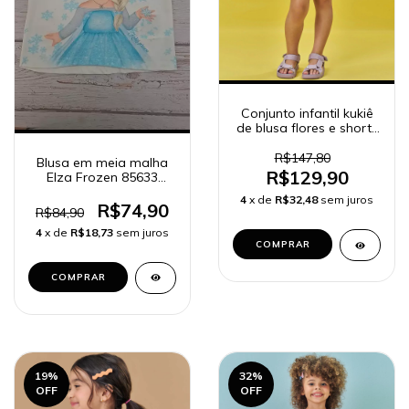
Conjunto infantil kukiê
de blusa flores e shorts
biker - 85273 e 83068
R$147,80
Blusa em meia malha
R$129,90
Elza Frozen 85633
princesas
4
x de
R$32,48
sem juros
R$74,90
R$84,90
4
x de
R$18,73
sem juros
COMPRAR
COMPRAR
19
%
32
%
OFF
OFF