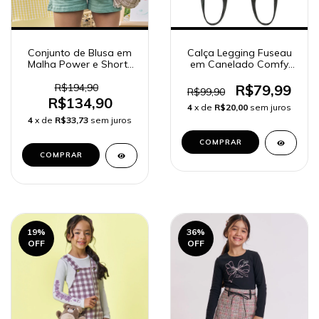
Conjunto de Blusa em
Calça Legging Fuseau
Malha Power e Shorts
em Canelado Comfy
em Malha Textura
89254 Kukiê Infantil
89607 Kukiê Infantil
Menina
R$194,90
R$79,99
R$99,90
Menina
R$134,90
4
x de
R$20,00
sem juros
4
x de
R$33,73
sem juros
COMPRAR
COMPRAR
19
%
36
%
OFF
OFF