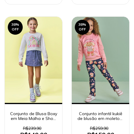
38
%
38
%
OFF
OFF
Conjunto de Blusa Boxy
Conjunto infantil kukiê
em Meia Malha e Short
de blusão em moletom
Saia em Malha Denin
e calça boot cut 89611
90679 Kukiê Infantil
R$239,90
R$259,90
Menina