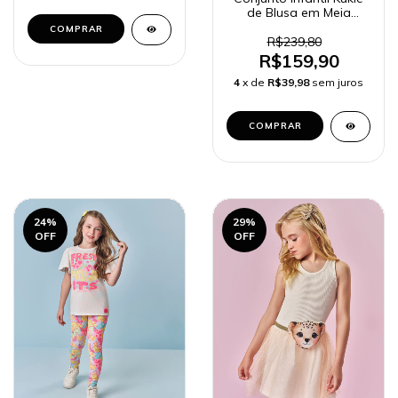
de Blusa em Meia
Malha e Shorts em
COMPRAR
Molevisco 84779 e
R$239,80
84772
R$159,90
4
x de
R$39,98
sem juros
COMPRAR
24
%
29
%
OFF
OFF