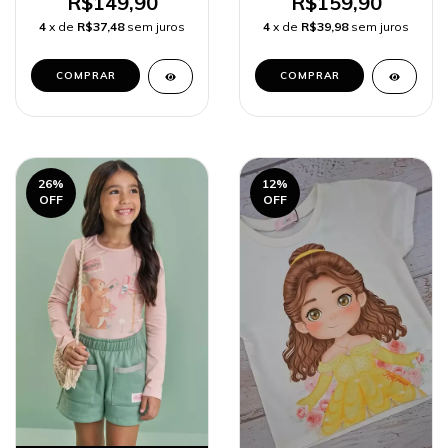
R$149,90
R$159,90
4
x de
R$37,48
sem juros
4
x de
R$39,98
sem juros
COMPRAR
COMPRAR
26
%
12
%
OFF
OFF