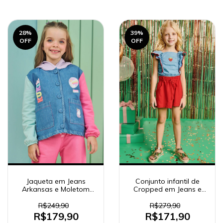
28
%
39
%
OFF
OFF
Jaqueta em Jeans
Conjunto infantil de
Arkansas e Moletom
Cropped em Jeans e
sem Pelúcia Kukiê
Shorts 68505
Infantil Menina 80707
R$249,90
R$279,90
R$179,90
R$171,90