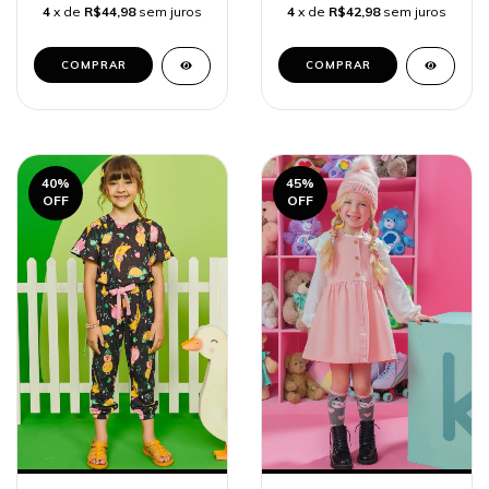
4
x de
R$44,98
sem juros
4
x de
R$42,98
sem juros
COMPRAR
COMPRAR
40
%
45
%
OFF
OFF