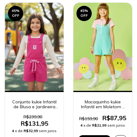
45
%
45
%
OFF
OFF
Conjunto kukie Infantil
Macaquinho kukie
de Blusa e Jardineira
Infantil em Moletom 2
Moletom Relevo 63208
Cores 60324
R$239,90
R$87,95
R$159,90
R$131,95
4
x de
R$21,99
sem juros
4
x de
R$32,99
sem juros