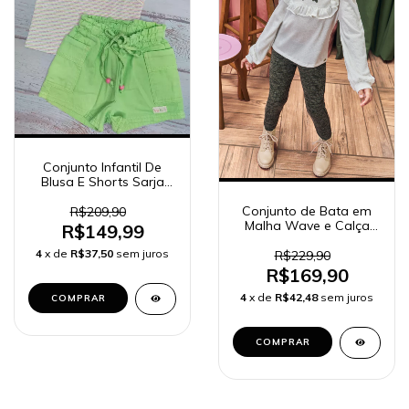
Conjunto Infantil De
Blusa E Shorts Sarja
Kukiê 75736
Conjunto de Bata em
R$209,90
Malha Wave e Calça
R$149,99
Legging em Canelado
4
x de
R$37,50
sem juros
Mesclado 80855 Kukiê
R$229,90
Infantil Menina
R$169,90
4
x de
R$42,48
sem juros
COMPRAR
COMPRAR