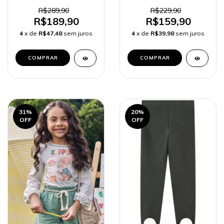
sarja com elastano
em Moletom Linho sem
Safari 90675
Pelúcia 89904 Kukiê
R$289,90
R$229,90
Infantil Menina
R$189,90
R$159,90
4
x de
R$47,48
sem juros
4
x de
R$39,98
sem juros
COMPRAR
COMPRAR
31
%
20
%
OFF
OFF