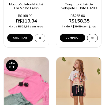
Macacão Infantil Kukiê
Conjunto Kukiê De
Em Malha Fresh
Salopete E Bata 63200
Meninas 65816
R$199,90
R$287,90
R$119,94
R$158,35
4
x de
R$29,99
sem juros
4
x de
R$39,59
sem juros
COMPRAR
COMPRAR
47
%
OFF