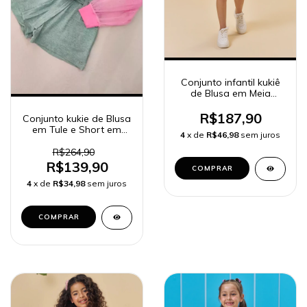
Conjunto infantil kukiê
de Blusa em Meia
Malha e Shorts em
Moletom sem Pelúcia
R$187,90
Conjunto kukie de Blusa
95061
em Tule e Short em
4
x de
R$46,98
sem juros
Molevisco 64206
R$264,90
R$139,90
COMPRAR
4
x de
R$34,98
sem juros
COMPRAR