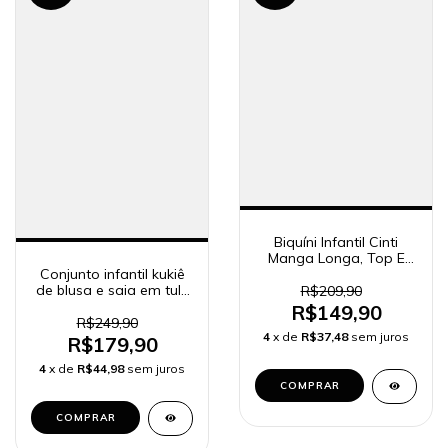
Biquíni Infantil Cinti
Manga Longa, Top E
Conjunto infantil kukiê
Calcinha Unicornio
de blusa e saia em tule
12772
R$209,90
bordado flores (com
R$149,90
shorts embutido) -
R$249,90
87329
4
x de
R$37,48
sem juros
R$179,90
4
x de
R$44,98
sem juros
COMPRAR
COMPRAR