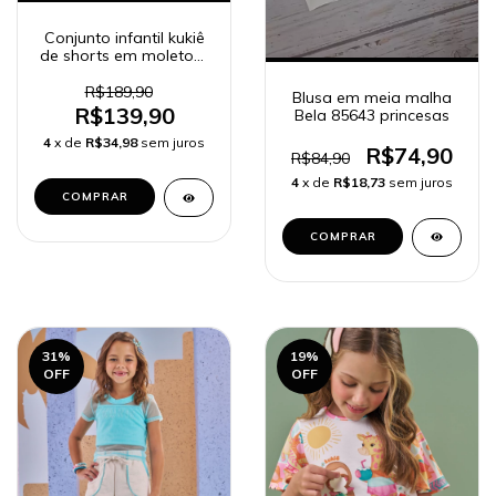
Conjunto infantil kukiê
de shorts em moletom
e blusa em cotton
89586
R$189,90
Blusa em meia malha
R$139,90
Bela 85643 princesas
4
x de
R$34,98
sem juros
R$74,90
R$84,90
4
x de
R$18,73
sem juros
COMPRAR
COMPRAR
31
%
19
%
OFF
OFF