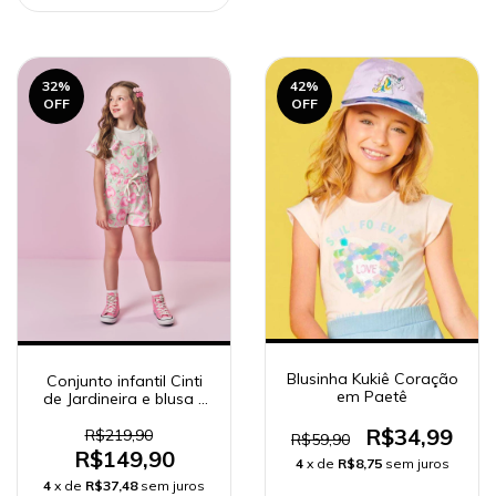
32
%
42
%
OFF
OFF
Blusinha Kukiê Coração
Conjunto infantil Cinti
em Paetê
de Jardineira e blusa -
12703
R$34,99
R$219,90
R$59,90
R$149,90
4
x de
R$8,75
sem juros
4
x de
R$37,48
sem juros