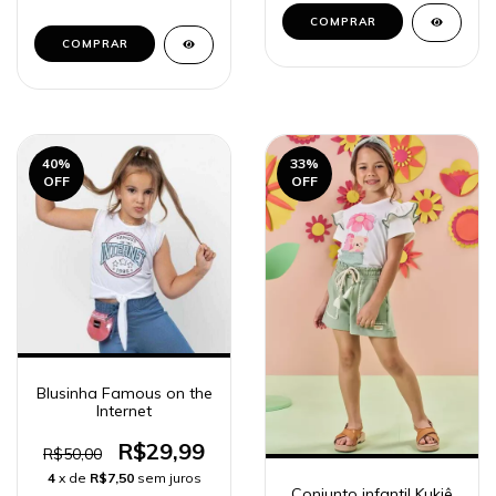
COMPRAR
COMPRAR
40
%
33
%
OFF
OFF
Blusinha Famous on the
Internet
R$29,99
R$50,00
4
x de
R$7,50
sem juros
Conjunto infantil Kukiê