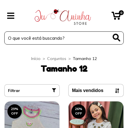
0
Início
>
Conjuntos
>
Tamanho 12
Tamanho 12
Filtrar
29
%
26
%
OFF
OFF