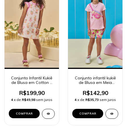
Conjunto Infantil Kukiê
Conjunto infantil kukiê
de Blusa em Cotton e
de Blusa em Meia
Salopete em Moletom
Malha e Bermuda Biker
Linho sem Pelúcia
em Molecotton 96406
R$199,90
R$142,90
96013
4
x de
R$49,98
sem juros
4
x de
R$35,73
sem juros
COMPRAR
COMPRAR