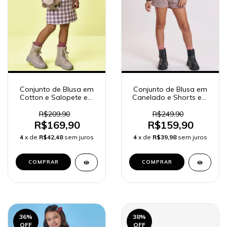
Conjunto de Blusa em
Conjunto de Blusa em
Cotton e Salopete em
Canelado e Shorts em
Lã Batida 92684 Kukiê
Malha Tweed Shine
Infantil Menina
91822 Kukiê Infantil
R$209,90
R$249,90
Menina
R$169,90
R$159,90
4
x de
R$42,48
sem juros
4
x de
R$39,98
sem juros
COMPRAR
COMPRAR
36
%
38
%
OFF
OFF