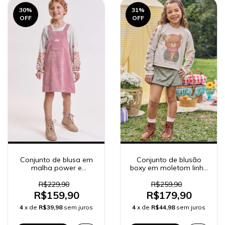
30
%
31
%
OFF
OFF
Conjunto de blusa em
Conjunto de blusão
malha power e
boxy em moletom linho
salopete em veludo
sem pelúcia e shorts
cotelê 92771
saia em couro eco
R$229,90
R$259,90
92451
R$159,90
R$179,90
4
x de
R$39,98
sem juros
4
x de
R$44,98
sem juros