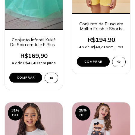
Conjunto de Blusa em
Malha Fresh e Shorts
em Malha Waffle 94799
Kukiê Infantil Menina
R$194,90
Conjunto Infantil Kukiê
De Saia em tule E Blusa
4
x de
R$48,73
sem juros
- Princesa Ariel,
pequena sereia 86134 e
R$169,90
96792
COMPRAR
4
x de
R$42,48
sem juros
COMPRAR
31
%
25
%
OFF
OFF