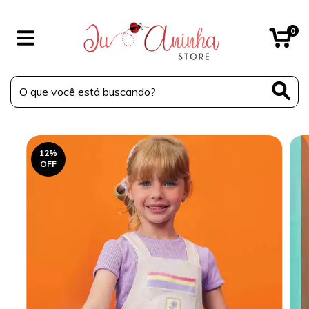
0
12
%
OFF