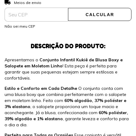
ALTERAR CEP
Entregas para o CEP:
Meios de envio
CALCULAR
Não sei meu CEP
DESCRIÇÃO DO PRODUTO:
Apresentamos o
Conjunto Infantil Kukiê de Blusa Boxy e
Salopete em Moletom Linho
! Esta peça é perfeita para
garantir que suas pequenas estejam sempre estilosas e
confortáveis.
Estilo e Conforto em Cada Detalhe
O conjunto conta com
uma blusa boxy que combina perfeitamente com o salopete
em moletom linho. Feito com
60% algodão, 37% poliéster e
3% elastano
, o salopete proporciona um toque macio e
aconchegante. Já a blusa, confeccionada com
60% poliéster,
39% algodão e 1% elastano
, garante leveza e conforto para
o dia a dia.
Perfeito para Todas as Ocasiões
Esse conjunto é versátil,