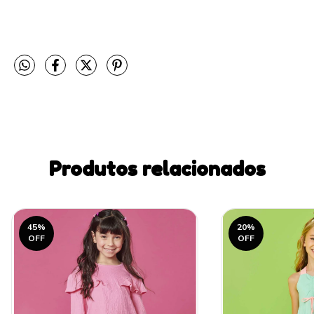
Produtos relacionados
45
%
20
%
OFF
OFF