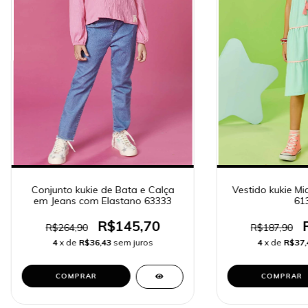
Conjunto kukie de Bata e Calça
Vestido kukie Mi
em Jeans com Elastano 63333
61
R$145,70
R$264,90
R$187,90
4
x de
R$36,43
sem juros
4
x de
R$37,
COMPRAR
COMPRAR