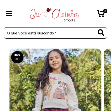
0
36
%
OFF