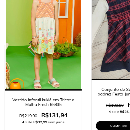
Conjunto de Sa
xadrez Festa Ju
Vestido infantil kukiê em Tricot e
Malha Fresh 65835
R$189,90
4
x de
R$26,
R$131,94
R$219,90
4
x de
R$32,99
sem juros
COMPRAR