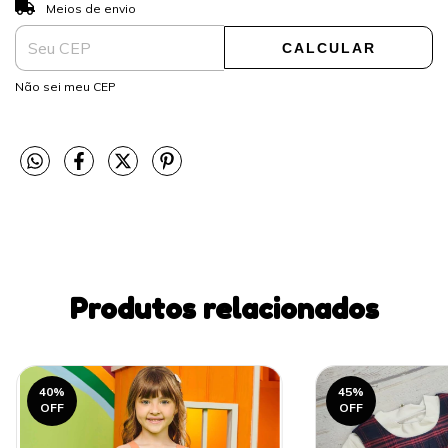
ALTERAR CEP
Entregas para o CEP:
Meios de envio
CALCULAR
Não sei meu CEP
Produtos relacionados
40
%
45
%
OFF
OFF