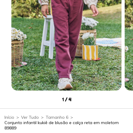
1
/
4
Início
>
Ver Tudo
>
Tamanho 6
>
Conjunto infantil kukiê de blusão e calça reta em moletom
89889