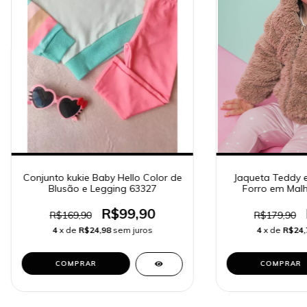
Conjunto kukie Baby Hello Color de
Jaqueta Teddy e
Blusão e Legging 63327
Forro em Malh
R$99,90
R$169,90
R$179,90
4
x de
R$24,98
sem juros
4
x de
R$24,
COMPRAR
COMPRAR