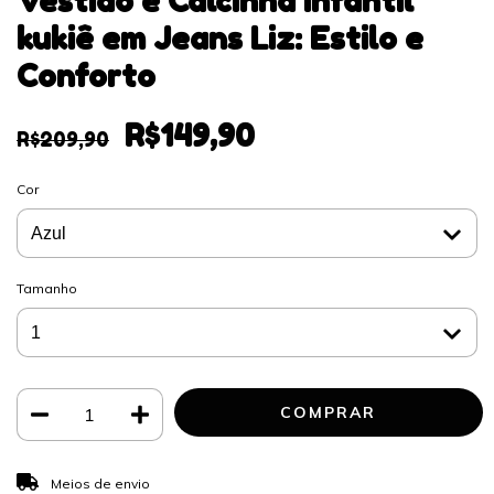
Vestido e Calcinha infantil
kukiê em Jeans Liz: Estilo e
Conforto
R$149,90
R$209,90
Cor
Tamanho
ALTERAR CEP
Entregas para o CEP:
Meios de envio