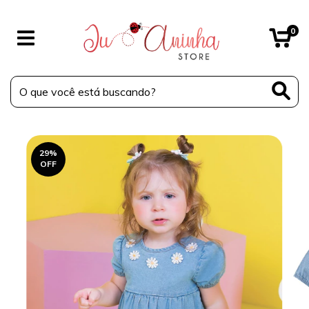
0
29
%
OFF